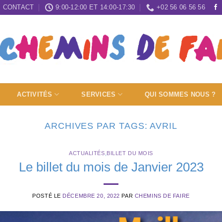
CONTACT
9:00-12:00 ET 14:00-17:30
+02 56 06 56 56
ACTIVITÉS
SERVICES
QUI SOMMES NOUS ?
ARCHIVES PAR TAGS:
AVRIL
ACTUALITÉS
,
BILLET DU MOIS
Le billet du mois de Janvier 2023
POSTÉ LE
DÉCEMBRE 20, 2022
PAR
CHEMINS DE FAIRE