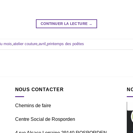
CONTINUER LA LECTURE
→
du mois
,
atelier couture
,
avril
,
printemps des poêtes
NOUS CONTACTER
N
Chemins de faire
Centre Social de Rosporden
4 rue Alsace Lorraine 29140 ROSPORDEN