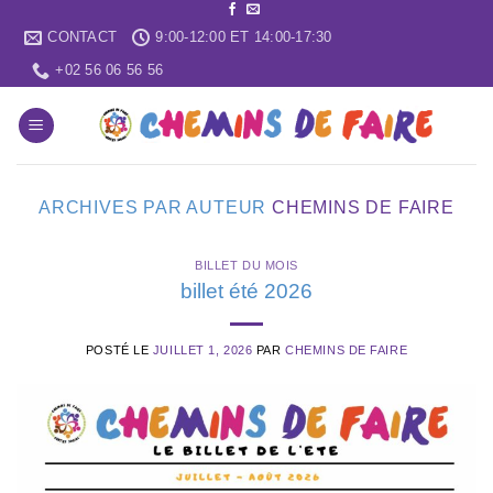
Skip
CONTACT
9:00-12:00 ET 14:00-17:30
to
content
+02 56 06 56 56
ARCHIVES PAR AUTEUR
CHEMINS DE FAIRE
BILLET DU MOIS
billet été 2026
POSTÉ LE
JUILLET 1, 2026
PAR
CHEMINS DE FAIRE