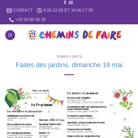
Skip
CONTACT
9:00-12:00 ET 14:00-17:30
to
content
+02 56 06 56 56
TEMPS FORTS
Faites des jardins, dimanche 18 mai