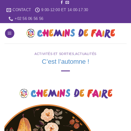
Skip
CONTACT
9:00-12:00 ET 14:00-17:30
to
content
+02 56 06 56 56
ACTIVITÉS ET SORTIES
,
ACTUALITÉS
C’est l’automne !