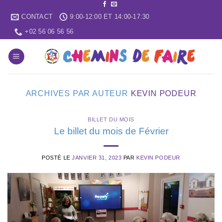
Skip
CONTACT
9:00-12:00 ET 14:00-17:30
to
content
+02 56 06 56 56
ARCHIVES PAR AUTEUR
KEVIN PODEUR
BILLET DU MOIS
Le billet du mois de Février
POSTÉ LE
JANVIER 31, 2023
PAR
KEVIN PODEUR