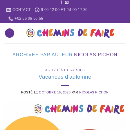
Skip
CONTACT
9:00-12:00 ET 14:00-17:30
to
content
+02 56 06 56 56
ARCHIVES PAR AUTEUR
NICOLAS PICHON
ACTIVITÉS ET SORTIES
Vacances d’automne
POSTÉ LE
OCTOBRE 16, 2025
PAR
NICOLAS PICHON